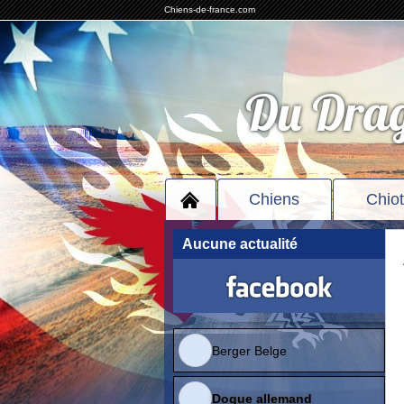
Chiens-de-france.com
Du Drag
Chiens
Chio
Aucune actualité
Berger Belge
Dogue allemand