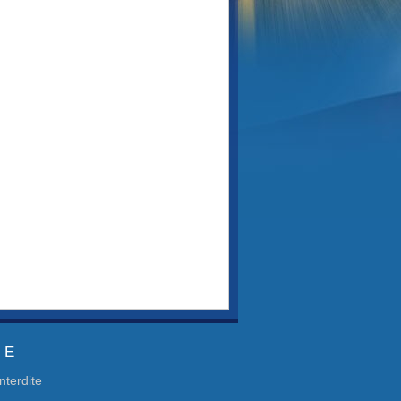
ÉE
nterdite