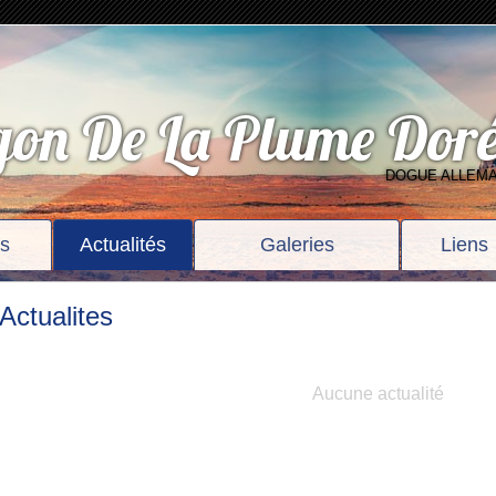
on De La Plume Dor
DOGUE ALLEM
ts
Actualités
Galeries
Liens
Actualites
Aucune actualité